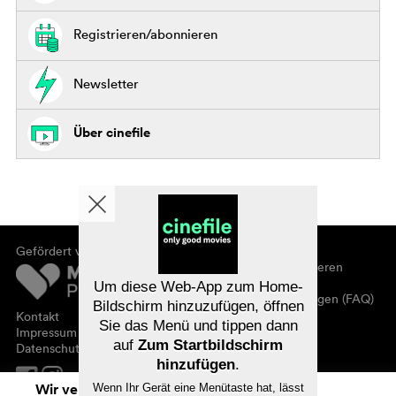
Registrieren/abonnieren
Newsletter
Über cinefile
Gefördert von
Über cinefile
Registrieren/abonnieren
Newsletter
Um diese Web-App zum Home-
Häufig gestellte Fragen (FAQ)
Bildschirm hinzuzufügen, öffnen
Kontakt
Sie das Menü und tippen dann
Gutscheine
Impressum
auf
Zum Startbildschirm
Datenschutz
hinzufügen
.
Wir verwenden Cookies. Mit dem
Wenn Ihr Gerät eine Menütaste hat, lässt